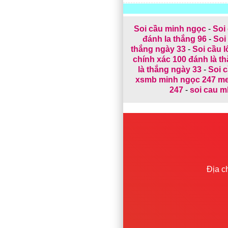
Soi cầu minh ngọc
-
Soi
đánh la thắng 96
-
Soi
thắng ngày 33
-
Soi cầu l
chính xác 100 đánh là t
là thắng ngày 33
-
Soi 
xsmb minh ngọc 247 m
247
-
soi cau 
kèo nhà cái
Địa c