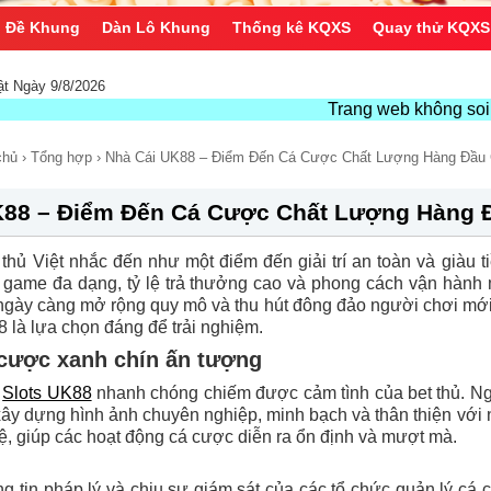
 Đề Khung
Dàn Lô Khung
Thống kê KQXS
Quay thử KQXS
ật Ngày 9/8/2026
Trang web không soi cầu , dự 
chủ
›
Tổng hợp
›
Nhà Cái UK88 – Điểm Đến Cá Cược Chất Lượng Hàng Đầu
K88 – Điểm Đến Cá Cược Chất Lượng Hàng 
hủ Việt nhắc đến như một điểm đến giải trí an toàn và giàu t
 game đa dạng, tỷ lệ trả thưởng cao và phong cách vận hành
 ngày càng mở rộng quy mô và thu hút đông đảo người chơi mới
8 là lựa chọn đáng để trải nghiệm.
 cược xanh chín ấn tượng
à
Slots UK88
nhanh chóng chiếm được cảm tình của bet thủ. N
 xây dựng hình ảnh chuyên nghiệp, minh bạch và thân thiện vớ
ệ, giúp các hoạt động cá cược diễn ra ổn định và mượt mà.
 tin pháp lý và chịu sự giám sát của các tổ chức quản lý cá 