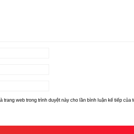
và trang web trong trình duyệt này cho lần bình luận kế tiếp của t