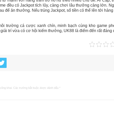
tư mạnh với hàng trăm trò nổ hũ theo nhiều chủ đề: Ai Cập, th
me đều có Jackpot tích lũy, càng chơi lâu thưởng càng lớn. N
u để ăn thưởng. Nếu trúng Jackpot, số tiền có thể lên tới hàng 
i trường cá cược xanh chín, minh bạch cùng kho game ph
iải trí vừa có cơ hội kiếm thưởng, UK88 là điểm đến rất đáng đ
ebook
Twitter
công khai.
Các trường bắt buộc được đánh dấu
*