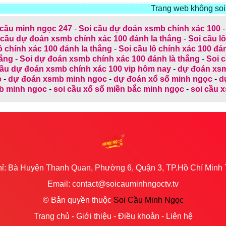
Trang web không soi cầu , dự 
 cầu minh ngọc 247
-
Soi cầu dự đoán xsmb chính xác 100
 cầu dự đoán xsmb chính xác 100 đánh la thắng
-
Soi cầu l
ô chính xác 100 đánh la thắng
-
Soi cầu lô chính xác 100 đá
hắng
-
Soi dự đoán xsmb chính xác 100 đánh là thắng
-
Soi c
cầu dự đoán xsmb chính xác 100 vip hôm nay
-
dự đoán xs
e
-
dự đoán xsmb minh ngoc
-
dự đoán xổ số minh ngọc
-
d
mb minh ngoc
-
soi cầu xổ số miền bắc minh ngọc
-
soi cầu 
https://go88.estate
tải go88
tải sunwin
DA88 COM
DA88 COM
hỉ: Bà Huyện Thanh Quan, Phường 6, Quận 3, TP.Hồ Chí Minh
Email: contact@soicauminhngoctv.tv
© Bản quyền thuộc
Soi Cầu Minh Ngọc
Trang chủ
-
Giới thiệu
-
Điều khoản
-
Liên hệ