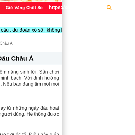
https://xosomienbac.vip
Giờ Vàng Chốt Số
đoán xổ số , không bán số , không cung cấp số chơi lô , chơi đề 
 Châu Á
Đầu Châu Á
iềm năng sinh lời. Sân chơi
 minh bạch. Với định hướng
. Nếu bạn đang tìm một môi
gay từ những ngày đầu hoạt
i người dùng. Hệ thống được
cược quốc tế. Điều này giúp