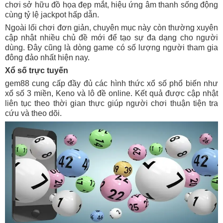
chơi sở hữu đồ họa đẹp mắt, hiệu ứng âm thanh sống động
cùng tỷ lệ jackpot hấp dẫn.
Ngoài lối chơi đơn giản, chuyên mục này còn thường xuyên
cập nhật nhiều chủ đề mới để tạo sự đa dạng cho người
dùng. Đây cũng là dòng game có số lượng người tham gia
đông đảo nhất hiện nay.
Xổ số trực tuyến
gem88 cung cấp đầy đủ các hình thức xổ số phổ biến như
xổ số 3 miền, Keno và lô đề online. Kết quả được cập nhật
liên tục theo thời gian thực giúp người chơi thuận tiện tra
cứu và theo dõi.