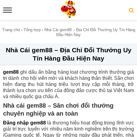
Bây giờ là :
06:29:25 - Thứ 6 Ngày 7/8/2026
ng web không soi cầu , dự đoán xổ số , không bán số , không cung
Trang chủ
›
Tổng hợp
›
Nhà Cái gem88 – Địa Chỉ Đổi Thưởng Uy Tín Hàng
Đầu Hiện Nay
Nhà Cái gem88 – Địa Chỉ Đổi Thưởng Uy
Tín Hàng Đầu Hiện Nay
gem88
ghi dấu ấn bằng hàng loạt chương trình thưởng giá
trị dành cho hội viên mới và khách hàng thân thiết. Sân chơi
hiện đang thu hút hàng triệu lượt truy cập mỗi tháng, trở
thành lựa chọn ưu tiên của đông đảo cược thủ tại Việt Nam
và nhiều quốc gia châu Á.
Nhà cái gem88 – Sân chơi đổi thưởng
chuyên nghiệp và an toàn
Đăng nhập gem88
là thương hiệu hoạt động trong lĩnh vực
giải trí trực tuyến với nhiều năm kinh nghiệm trên thị trường
iGaming quốc tế. Ngay từ những ngày đầu phát triển, nhà