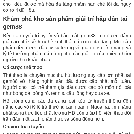
chơi đều được mã hóa đa tầng nhằm hạn chế tối đa nguy
cơ rò rỉ dữ liệu.
Khám phá kho sản phẩm giải trí hấp dẫn tại
gem88
Bên cạnh yếu tố uy tín và bảo mật, gem88 còn được đánh
giá cao nhờ sở hữu hệ sinh thái cá cược đa dạng. Mỗi sản
phẩm đều được đầu tư kỹ lưỡng về giao diện, tính năng và
tỷ lệ thưởng nhằm đáp ứng nhu cầu giải trí của nhiều nhóm
người chơi khác nhau.
Cá cược thể thao
Thể thao là chuyên mục thu hút lượng truy cập lớn nhất tại
gem88 với hàng nghìn trận đấu được cập nhật mỗi tuần.
Người chơi có thể tham gia đặt cược các bộ môn nổi bật
như bóng đá, bóng rổ, tennis, cầu lông hay đua xe.
Hệ thống cung cấp đa dạng loại kèo từ truyền thống đến
nâng cao với tỷ lệ trả thưởng cạnh tranh. Ngoài ra, tính năng
phát sóng trực tiếp chất lượng HD còn giúp hội viên theo dõi
trận đấu một cách chân thực và sống động hơn.
Casino trực tuyến