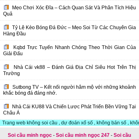
Mẹo Chơi Xóc Đĩa – Cách Quan Sát Và Phân Tích Hiệu
Quả
Tỷ Lệ Kèo Bóng Đá Đức – Mẹo Soi Từ Các Chuyên Gia
Hàng Đầu
Kqbd Trực Tuyến Nhanh Chóng Theo Thời Gian Của
Giải Đấu
Nhà Cái vk88 – Đánh Giá Địa Chỉ Siêu Hot Trên Thị
Trường
Sutbong TV – Kết nối người hâm mộ với những khoảnh
khắc bóng đá đáng nhớ.
Nhà Cái KU88 Và Chiến Lược Phát Triển Bền Vững Tại
Châu Á
ng web không soi cầu , dự đoán xổ số , không bán số , không cung
Soi cầu minh ngọc
-
Soi cầu minh ngọc 247
-
Soi cầu