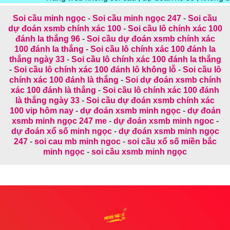
Soi cầu minh ngọc
-
Soi cầu minh ngọc 247
-
Soi cầu
dự đoán xsmb chính xác 100
-
Soi cầu lô chính xác 100
đánh la thắng 96
-
Soi cầu dự đoán xsmb chính xác
100 đánh la thắng
-
Soi cầu lô chính xác 100 đánh la
thắng ngày 33
-
Soi cầu lô chính xác 100 đánh la thắng
-
Soi cầu lô chính xác 100 đánh lô không lỗ
-
Soi cầu lô
chính xác 100 đánh là thắng
-
Soi dự đoán xsmb chính
xác 100 đánh là thắng
-
Soi cầu lô chính xác 100 đánh
là thắng ngày 33
-
Soi cầu dự đoán xsmb chính xác
100 vip hôm nay
-
dự đoán xsmb minh ngọc
-
dự đoán
xsmb minh ngọc 247 me
-
dự đoán xsmb minh ngoc
-
dự đoán xổ số minh ngọc
-
dự đoán xsmb minh ngọc
247
-
soi cau mb minh ngoc
-
soi cầu xổ số miền bắc
minh ngọc
-
soi cầu xsmb minh ngọc
kèo nhà cái
https://go88.estate
tải go88
tải sunwin
DA88 COM
DA88 COM
DA88
8XBET