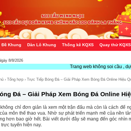
 Đề Khung
Dàn Lô Khung
Thống kê KQXS
Quay thử KQXS
Ngày 8/8/2026
Trang web không soi cầu , dự đoán xổ số 
hủ
›
Tổng hợp
›
Trực Tiếp Bóng Đá – Giải Pháp Xem Bóng Đá Online Hiệu 
Bóng Đá – Giải Pháp Xem Bóng Đá Online Hi
không chỉ đơn giản là xem một trận đấu mà còn là cách để 
của môn thể thao vua. Nhờ sự phát triển mạnh mẽ của nền tảng
ng hơn bao giờ hết. Bài viết dưới đây sẽ mang đến góc nhìn mớ
 trực tuyến hiện nay.