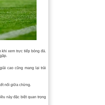
 khi xem trực tiếp bóng đá.
 gặp.
iải cao cũng mang lại trải
kết nối giữa chừng.
Điều này đặc biệt quan trọng