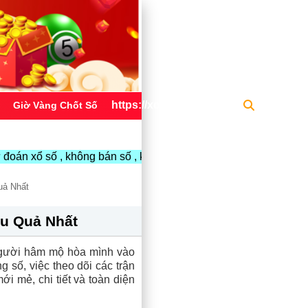
https://xosomienbac.vip
Giờ Vàng Chốt Số
, không bán số , không cung cấp số chơi lô , chơi đề , thông tin
Quả Nhất
ệu Quả Nhất
người hâm mộ hòa mình vào
 số, việc theo dõi các trận
i mẻ, chi tiết và toàn diện