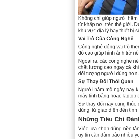
Không chỉ giúp người hâm m
từ khắp nơi trên thế giới. 
khu vực địa lý hay thiết bị 
Vai Trò Của Công Nghệ
Công nghệ đóng vai trò then
độ cao giúp hình ảnh trở nên
Ngoài ra, các công nghệ né
chất lượng cao ngay cả kh
đối tượng người dùng hơn.
Sự Thay Đổi Thói Quen
Người hâm mộ ngày nay khô
máy tính bảng hoặc laptop đ
Sự thay đổi này cũng thúc 
dùng, từ giao diện đến tính 
Những Tiêu Chí Đánh
Việc lựa chọn đúng nền tản
uy tín cần đảm bảo nhiều yế