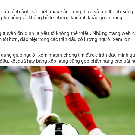
g cấp hình ảnh sắc nét, màu sắc trung thực và âm thanh sống
 pha bóng và không bỏ lỡ những khoảnh khắc quan trọng.
 truyền ổn định là yếu tố không thể thiếu. Những trang web
 tốt hơn, đặc biệt trong các trận đấu có lượng người xem lớn.
m
ử dụng giúp người xem nhanh chóng tìm được trận đấu mình quan
i đấu, kết quả hay bảng xếp hạng cũng góp phần nâng cao trải 