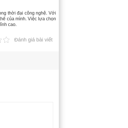
ong thời đại công nghệ. Với
 thế của mình. Việc lựa chọn
ỉnh cao.
Đánh giá bài viết