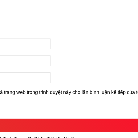
và trang web trong trình duyệt này cho lần bình luận kế tiếp của t