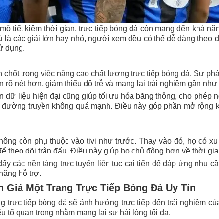
ộ tiết kiệm thời gian, trực tiếp bóng đá còn mang đến khả năn
Dù là các giải lớn hay nhỏ, người xem đều có thể dễ dàng theo 
sử dụng.
 chốt trong việc nâng cao chất lượng trực tiếp bóng đá. Sự phát
 rõ nét hơn, giảm thiểu độ trễ và mang lại trải nghiệm gần như t
n dữ liệu hiện đại cũng giúp tối ưu hóa băng thông, cho phép
i đường truyền không quá mạnh. Điều này góp phần mở rộng k
ng còn phụ thuộc vào tivi như trước. Thay vào đó, họ có xu
ể theo dõi trận đấu. Điều này giúp họ chủ động hơn về thời gi
đẩy các nền tảng trực tuyến liên tục cải tiến để đáp ứng nhu 
năng hỗ trợ.
 Giá Một Trang Trực Tiếp Bóng Đá Uy Tín
g trực tiếp bóng đá sẽ ảnh hưởng trực tiếp đến trải nghiệm c
u tố quan trọng nhằm mang lại sự hài lòng tối đa.