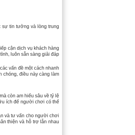
 sự tin tưởng và lòng trung
tiếp cận dịch vụ khách hàng
tình, luôn sẵn sàng giải đáp
t các vấn đề một cách nhanh
nh chóng, điều này càng làm
mà còn am hiểu sâu về tỷ lệ
ữu ích để người chơi có thể
ẫn và tư vấn cho người chơi
ân thiện và hỗ trợ lẫn nhau