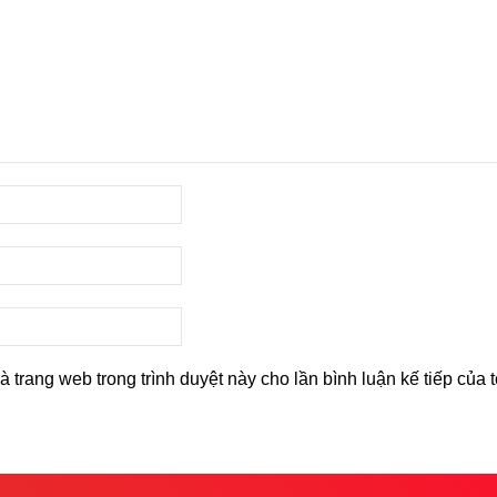
và trang web trong trình duyệt này cho lần bình luận kế tiếp của t