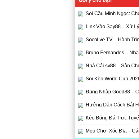
Gợi ý cho bạn
Soi Cầu Minh Ngọc: C
Link Vào Say88 – Xử Lý
Socolive TV – Hành Tr
Bruno Fernandes – Nhạ
Nhà Cái sv88 – Sân C
Soi Kèo World Cup 202
Đăng Nhập Good88 – C
Hướng Dẫn Cách Bắt Hò
Kèo Bóng Đá Trực Tuyế
Mẹo Chơi Xóc Đĩa – Cá