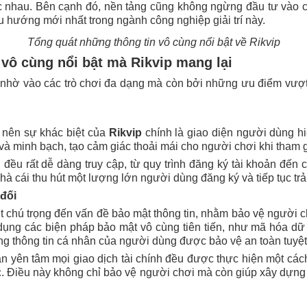
 nhau. Bên cạnh đó, nền tảng cũng không ngừng đầu tư vào cô
 hướng mới nhất trong ngành công nghiệp giải trí này.
Tổng quát những thông tin vô cùng nổi bật về Rikvip
 vô cùng nổi bật mà Rikvip mang lại
t nhờ vào các trò chơi đa dạng mà còn bởi những ưu điểm vượt
o nên sự khác biệt của
Rikvip
chính là giao diện người dùng h
 và minh bạch, tạo cảm giác thoải mái cho người chơi khi tham 
 đều rất dễ dàng truy cập, từ quy trình đăng ký tài khoản đến c
à cái thu hút một lượng lớn người dùng đăng ký và tiếp tục trả
đối
t chú trọng đến vấn đề bảo mật thông tin, nhằm bảo vệ người c
ụng các biện pháp bảo mật vô cùng tiên tiến, như mã hóa dữ l
 thông tin cá nhân của người dùng được bảo vệ an toàn tuyệt
n yên tâm mọi giao dịch tài chính đều được thực hiện một cách
ục. Điều này không chỉ bảo vệ người chơi mà còn giúp xây dựng 