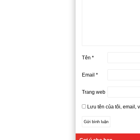
Tên
*
Email
*
Trang web
Lưu tên của tôi, email, 