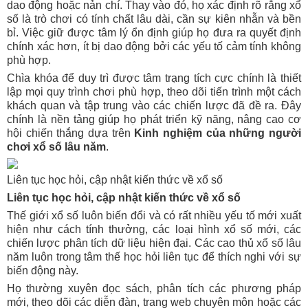
dao động hoặc nản chí. Thay vào đó, họ xác định rõ rằng xổ
số là trò chơi có tính chất lâu dài, cần sự kiên nhẫn và bền
bỉ. Việc giữ được tâm lý ổn định giúp họ đưa ra quyết định
chính xác hơn, ít bị dao động bởi các yếu tố cảm tính không
phù hợp.
Chìa khóa để duy trì được tâm trạng tích cực chính là thiết
lập mọi quy trình chơi phù hợp, theo dõi tiến trình một cách
khách quan và tập trung vào các chiến lược đã đề ra. Đây
chính là nền tảng giúp họ phát triển kỹ năng, nâng cao cơ
hội chiến thắng dựa trên
Kinh nghiệm của những người
chơi xổ số lâu năm
.
Liên tục học hỏi, cập nhật kiến thức về xổ số
Liên tục học hỏi, cập nhật kiến thức về xổ số
Thế giới xổ số luôn biến đổi và có rất nhiều yếu tố mới xuất
hiện như cách tính thưởng, các loại hình xổ số mới, các
chiến lược phân tích dữ liệu hiện đại. Các cao thủ xổ số lâu
năm luôn trong tâm thế học hỏi liên tục để thích nghi với sự
biến động này.
Họ thường xuyên đọc sách, phân tích các phương pháp
mới, theo dõi các diễn đàn, trang web chuyên môn hoặc các