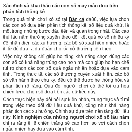
Xác định và khai thác các con số may mắn dựa trên
phân tích thống kê
Trong quá trình chơi xổ số tại
Bắn cá
da88, việc lựa chọn
các con số dựa trên phân tích thống kê, số liệu quá khứ, là
một trong những bước đầu tiên và quan trọng nhất. Các cao
thủ lâu năm thường xuyên theo dõi kết quả xổ số nhiều kỳ
để nhận diện các xu hướng, các bộ số xuất hiện nhiều hoặc
ít, từ đó đưa ra dự đoán cho kỳ mở thưởng tiếp theo.
Việc này không chỉ giúp họ tăng khả năng chọn đúng các
con số có khả năng trúng cao hơn mà còn giúp họ hạn chế
rủi ro chọn các con số quá ngẫu nhiên hoặc dựa vào cảm
tính. Trong thực tế, các số thường xuyên xuất hiện, các bộ
số vận hành theo chu kỳ, đều có thể được hệ thống hóa và
phân tích rõ ràng. Qua đó, người chơi có thể tối ưu hóa
chiến lược chọn số dựa trên các dữ liệu này.
Cách thực hiện này đòi hỏi sự kiên nhẫn, trung thực và tỉ mỉ
trong việc theo dõi dữ liệu quá khứ, cũng như khả năng
phân tích các xu hướng. Chính sự dựa trên nền tảng dữ liệu
này,
Kinh nghiệm của những người chơi xổ số lâu năm
chỉ ra rằng tỉ lệ chiến thắng sẽ cao hơn so với cách chọn
ngẫu nhiên hay dựa vào cảm tính.