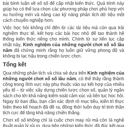
bài bình luận về xổ số để cập nhật kiến thức. Quá trình này
giúp họ có thể lựa chọn các phương pháp chơi phù hợp với
xu hướng mới và nâng cao kỹ năng phân tích dữ liệu một
cách chuyên nghiệp hơn.
Việc học hỏi không chỉ đến từ các tài liệu mà còn qua trải
nghiệm thực tế, kết hợp các bài học nhỏ để tạo thành hệ
thống kiến thức riêng cho mình. Chính từ sự liên tục cập
nhật này,
Kinh nghiệm của những người chơi xổ số lâu
năm
đã chứng minh rằng họ luôn giữ vững phong độ và
không bị lạc hậu trong chiến lược chơi.
Tổng kết
Qua những phân tích và chia sẻ dựa trên
Kinh nghiệm của
những người chơi xổ số lâu năm
, có thể thấy rằng thành
công trong lĩnh vực này phụ thuộc vào sự kết hợp của nhiều
yếu tố – từ việc xây dựng chiến lược chọn số, quản lý ngân
sách cho tới khả năng kiểm soát cảm xúc và liên tục học hỏi.
Ngay từ ban đầu, bạn cần xác định rõ mục tiêu, kiên trì thực
hiện theo kế hoạch đã đề ra, đồng thời luôn duy trì tinh thần
tích cực để tăng khả năng chiến thắng.
Chơi xổ số không chỉ là cuộc chơi may rủi mà còn là nghệ
thuật quản lý rủi ro, dựa trên những kiến thức đã đúc kết qua