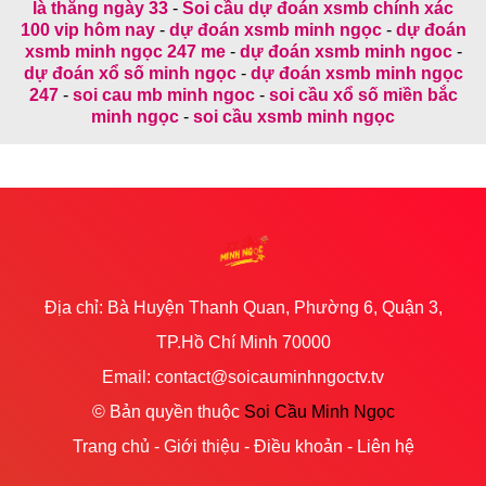
là thắng ngày 33
-
Soi cầu dự đoán xsmb chính xác
100 vip hôm nay
-
dự đoán xsmb minh ngọc
-
dự đoán
xsmb minh ngọc 247 me
-
dự đoán xsmb minh ngoc
-
dự đoán xổ số minh ngọc
-
dự đoán xsmb minh ngọc
247
-
soi cau mb minh ngoc
-
soi cầu xổ số miền bắc
minh ngọc
-
soi cầu xsmb minh ngọc
kèo nhà cái
https://go88.estate
tải go88
tải sunwin
DA88 COM
DA88 COM
DA88
8XBET
Địa chỉ: Bà Huyện Thanh Quan, Phường 6, Quận 3,
TP.Hồ Chí Minh 70000
Email: contact@soicauminhngoctv.tv
© Bản quyền thuộc
Soi Cầu Minh Ngọc
Trang chủ
-
Giới thiệu
-
Điều khoản
-
Liên hệ