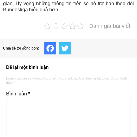
gian. Hy vọng những thông tin trên sẽ hỗ trợ bạn theo dõi
Bundesliga hiệu quả hơn.
Đánh giá bài viết
Facebook
Twitter
Chia sẻ tới đồng bọn:
Để lại một bình luận
Email của bạn sẽ không được hiển thị công khai.
Các trường bắt buộc được đánh
dấu
*
Bình luận
*