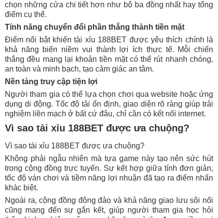
chọn những cửa chi tiết hơn như bộ ba đồng nhất hay tổng
điểm cụ thể.
Tính năng chuyển đổi phần thắng thành tiền mặt
Điểm nổi bật khiến tài xỉu 188BET được yêu thích chính là
khả năng biến niềm vui thành lợi ích thực tế. Mỗi chiến
thắng đều mang lại khoản tiền mặt có thể rút nhanh chóng,
an toàn và minh bạch, tạo cảm giác an tâm.
Nền tảng truy cập tiện lợi
Người tham gia có thể lựa chọn chơi qua website hoặc ứng
dụng di động. Tốc độ tải ổn định, giao diện rõ ràng giúp trải
nghiệm liền mạch ở bất cứ đâu, chỉ cần có kết nối internet.
Vì sao tài xỉu 188BET được ưa chuộng?
Vì sao tài xỉu 188BET được ưa chuộng?
Không phải ngẫu nhiên mà tựa game này tạo nên sức hút
trong cộng đồng trực tuyến. Sự kết hợp giữa tính đơn giản,
tốc độ ván chơi và tiềm năng lợi nhuận đã tạo ra điểm nhấn
khác biệt.
Ngoài ra, cộng đồng đông đảo và khả năng giao lưu sôi nổi
cũng mang đến sự gắn kết, giúp người tham gia học hỏi