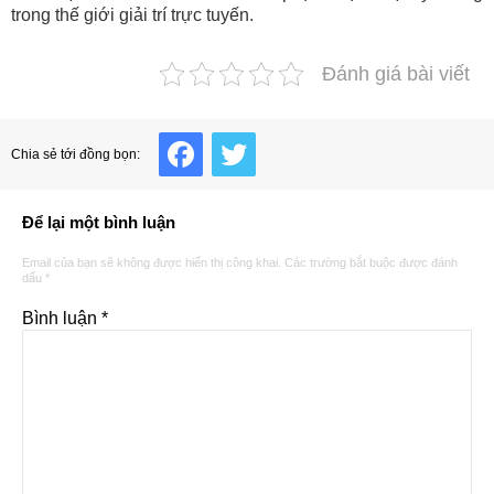
trong thế giới giải trí trực tuyến.
Đánh giá bài viết
Facebook
Twitter
Chia sẻ tới đồng bọn:
Để lại một bình luận
Email của bạn sẽ không được hiển thị công khai.
Các trường bắt buộc được đánh
dấu
*
Bình luận
*