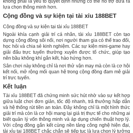
không phải là yếu tố quyết định nhưng có thể hỗ trợ đưa ra
lựa chọn thông minh hơn.
Cộng đồng và sự kiện tại tài xỉu 188BET
Cộng đồng và sự kiện tại tài xỉu 188BET
Ngoài khía cạnh giải trí cá nhân, tài xỉu 188BET còn tạo
dựng cộng đồng sôi nổi, nơi người tham gia có thể trao đổi,
học hỏi và chia sẻ kinh nghiệm. Các sự kiện mini-game hay
giải đấu trực tuyến thường xuyên được tổ chức, giúp tạo
nên bầu không khí gắn kết, hào hứng hơn.
Sân chơi này không chỉ là nơi thử vận may mà còn là cơ hội
kết nối, mở rộng mối quan hệ trong cộng đồng đam mê giải
trí trực tuyến.
Kết luận
Tài xỉu 188BET đã chứng minh sức hút nhờ vào sự kết hợp
giữa luật chơi đơn giản, tốc độ nhanh, trả thưởng hấp dẫn
và hệ thống rút tiền an toàn. Đây không chỉ là một hình thức
giải trí mà còn là cơ hội mang lại giá trị thực tế cho những ai
biết quản lý vốn thông minh và áp dụng chiến thuật hợp lý.
Với cộng đồng gắn kết cùng nền tảng công nghệ hiện đại,
tài xỉu tại 188BET chắc chắn sẽ tiếp tục là lựa chọn lý tưởng