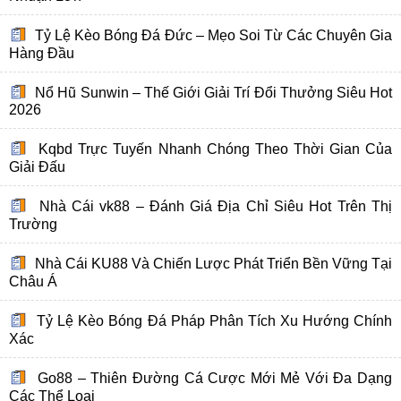
Tỷ Lệ Kèo Bóng Đá Đức – Mẹo Soi Từ Các Chuyên Gia
Hàng Đầu
Nổ Hũ Sunwin – Thế Giới Giải Trí Đổi Thưởng Siêu Hot
2026
Kqbd Trực Tuyến Nhanh Chóng Theo Thời Gian Của
Giải Đấu
Nhà Cái vk88 – Đánh Giá Địa Chỉ Siêu Hot Trên Thị
Trường
Nhà Cái KU88 Và Chiến Lược Phát Triển Bền Vững Tại
Châu Á
Tỷ Lệ Kèo Bóng Đá Pháp Phân Tích Xu Hướng Chính
Xác
Go88 – Thiên Đường Cá Cược Mới Mẻ Với Đa Dạng
Các Thể Loại