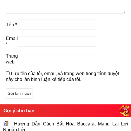
Tên
*
Email
*
Trang
web
Lưu tên của tôi, email, và trang web trong trình duyệt
này cho lần bình luận kế tiếp của tôi.
Gợi ý cho bạn
Hướng Dẫn Cách Bắt Hòa Baccarat Mang Lại Lợi
Nhuận Lớn