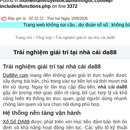
Found in
/home/hamtruye/soicauminhngoc.com/wp-
includes/functions.php
on line
3372
Bây giờ là :
02:22:22 - Thứ hai Ngày 10/8/2026
Trang web không soi cầu , dự đoán xổ số , không bán số ,
Trang chủ
›
Tổng hợp
›
Trải nghiệm giải trí tại nhà cái da88
Trải nghiệm giải trí tại nhà cái da88
Trải nghiệm giải trí tại nhà cái da88
Da88vi com
mang đến không gian giải trí trực tuyến được
xây dựng bài bản, chú trọng vào sự tiện lợi và tính mượt mà
khi sử dụng. Ngay từ lần truy cập đầu tiên,
nhà cái da88
gây ấn tượng nhờ giao diện rõ ràng, bố cục hợp lý và khả
năng hiển thị thông tin trực quan, giúp người dùng nhanh
chóng làm quen và lựa chọn nội dung phù hợp.
Hệ thống nền tảng vận hành
Xổ Số DA88
được phát triển với mục tiêu đảm bảo tính ổn
định và khả năng hoạt động liên tục. Các yếu tố kỹ thuật