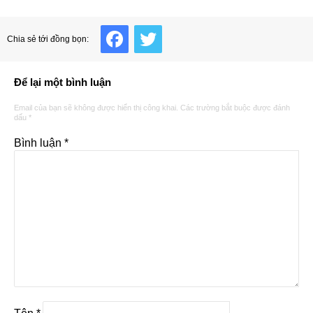
Facebook
Twitter
Chia sẻ tới đồng bọn:
Để lại một bình luận
Email của bạn sẽ không được hiển thị công khai.
Các trường bắt buộc được đánh
dấu
*
Bình luận
*