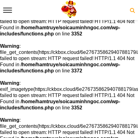
Warning
:
exif_imagetype(https://ckbox.cloud/6e276735862940788179/as
failed to open stream: HTTP request failed! HTTP/1.1 404 Not
Found in
/home/hamtruye/soicauminhngoc.com/wp-
includes/functions.php
on line
3352
Warning
:
file_get_contents(https://ckbox.cloud/6e276735862940788179
failed to open stream: HTTP request failed! HTTP/1.1 404 Not
Found in
/home/hamtruye/soicauminhngoc.com/wp-
includes/functions.php
on line
3372
Warning
:
exif_imagetype(https://ckbox.cloud/6e276735862940788179/a
failed to open stream: HTTP request failed! HTTP/1.1 404 Not
Found in
/home/hamtruye/soicauminhngoc.com/wp-
includes/functions.php
on line
3352
Warning
:
file_get_contents(https://ckbox.cloud/6e276735862940788179
failed to open stream: HTTP request failed! HTTP/1.1 404 Not