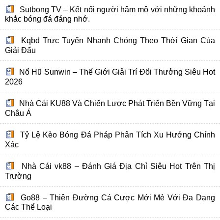
Sutbong TV – Kết nối người hâm mộ với những khoảnh
khắc bóng đá đáng nhớ.
Kqbd Trực Tuyến Nhanh Chóng Theo Thời Gian Của
Giải Đấu
Nổ Hũ Sunwin – Thế Giới Giải Trí Đổi Thưởng Siêu Hot
2026
Nhà Cái KU88 Và Chiến Lược Phát Triển Bền Vững Tại
Châu Á
Tỷ Lệ Kèo Bóng Đá Pháp Phân Tích Xu Hướng Chính
Xác
Nhà Cái vk88 – Đánh Giá Địa Chỉ Siêu Hot Trên Thị
Trường
Go88 – Thiên Đường Cá Cược Mới Mẻ Với Đa Dạng
Các Thể Loại