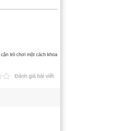
cận trò chơi một cách khoa
Đánh giá bài viết