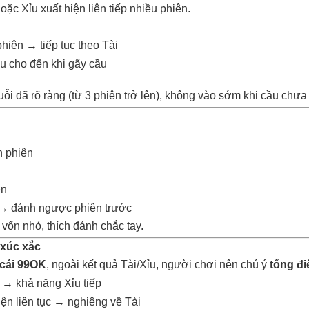
hoặc Xỉu xuất hiện liên tiếp nhiều phiên.
phiên → tiếp tục theo Tài
ỉu cho đến khi gãy cầu
uỗi đã rõ ràng (từ 3 phiên trở lên), không vào sớm khi cầu chưa
n phiên
ên
u → đánh ngược phiên trước
vốn nhỏ, thích đánh chắc tay.
 xúc xắc
cái 99OK
, ngoài kết quả Tài/Xỉu, người chơi nên chú ý
tổng đ
u → khả năng Xỉu tiếp
ện liên tục → nghiêng về Tài