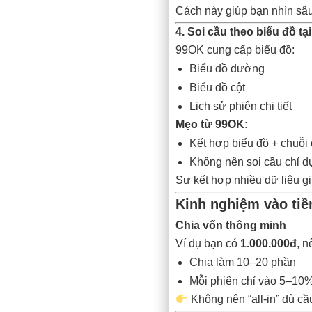
Cách này giúp bạn nhìn sâu 
4. Soi cầu theo biểu đồ tạ
99OK cung cấp biểu đồ:
Biểu đồ đường
Biểu đồ cột
Lịch sử phiên chi tiết
Mẹo từ 99OK:
Kết hợp biểu đồ + chuỗi
Không nên soi cầu chỉ d
Sự kết hợp nhiều dữ liệu g
Kinh nghiệm vào tiền
Chia vốn thông minh
Ví dụ bạn có
1.000.000đ
, n
Chia làm 10–20 phần
Mỗi phiên chỉ vào 5–10
Không nên “all-in” dù cầ