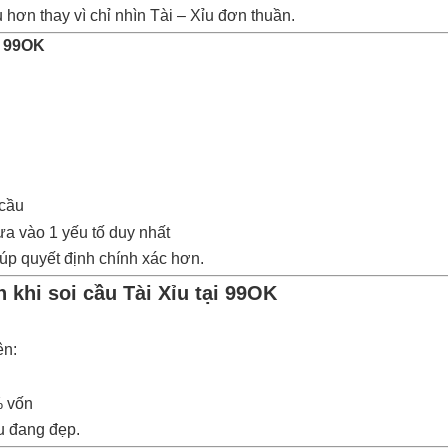
hơn thay vì chỉ nhìn Tài – Xỉu đơn thuần.
i 99OK
 cầu
ựa vào 1 yếu tố duy nhất
iúp quyết định chính xác hơn.
 khi soi cầu Tài Xỉu tại 99OK
ên:
% vốn
u đang đẹp.