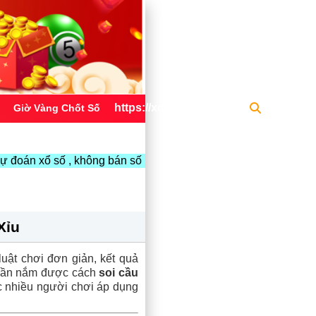
https://xosomienbac.vip
Giờ Vàng Chốt Số
ố , không bán số , không cung cấp số chơi lô , chơi đề , thông t
Xỉu
luật chơi đơn giản, kết quả
i cần nắm được cách
soi cầu
nhiều người chơi áp dụng