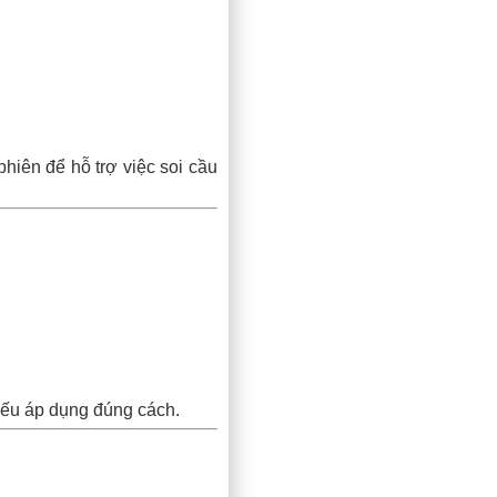
hiên để hỗ trợ việc soi cầu
ếu áp dụng đúng cách.