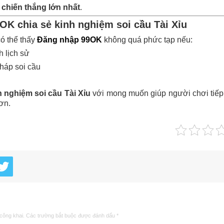
à
chiến thắng lớn nhất
.
9OK chia sẻ kinh nghiệm soi cầu Tài Xỉu
có thể thấy
Đăng nhập 99OK
không quá phức tạp nếu:
h lịch sử
háp soi cầu
h nghiệm soi cầu Tài Xỉu
với mong muốn giúp người chơi tiếp 
ơn.
ebook
Twitter
công khai.
Các trường bắt buộc được đánh dấu
*