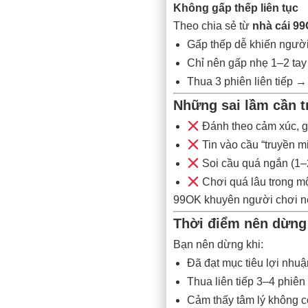
Không gấp thếp liên tục
Theo chia sẻ từ
nhà cái 9
Gấp thếp dễ khiến người
Chỉ nên gấp nhẹ 1–2 tay
Thua 3 phiên liên tiếp →
Những sai lầm cần tr
Đánh theo cảm xúc, g
Tin vào cầu “truyền 
Soi cầu quá ngắn (1–
Chơi quá lâu trong m
99OK khuyên người chơi nên 
Thời điểm nên dừng
Bạn nên dừng khi:
Đã đạt mục tiêu lợi nhuậ
Thua liên tiếp 3–4 phiên
Cảm thấy tâm lý không cò