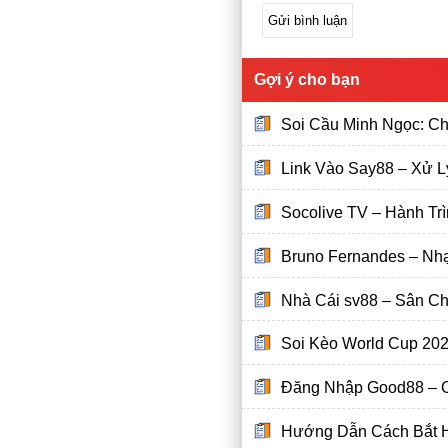
Gợi ý cho bạn
Soi Cầu Minh Ngọc: C
Link Vào Say88 – Xử L
Socolive TV – Hành T
Bruno Fernandes – Nh
Nhà Cái sv88 – Sân C
Soi Kèo World Cup 20
Đăng Nhập Good88 – C
Hướng Dẫn Cách Bắt H