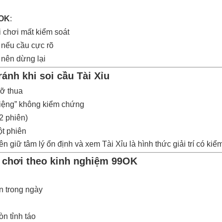
9OK
:
 chơi mất kiểm soát
 nếu cầu cực rõ
 nên dừng lại
ánh khi soi cầu Tài Xỉu
ỡ thua
miệng” không kiểm chứng
2 phiên)
ột phiên
giữ tâm lý ổn định và xem Tài Xỉu là hình thức giải trí có kiểm
 chơi theo kinh nghiệm 99OK
n trong ngày
n tỉnh táo