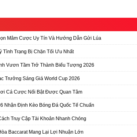
họn Mâm Cược Uy Tín Và Hướng Dẫn Gửi Lúa
ý Tình Trạng Bị Chặn Tối Ưu Nhất
rình Vươn Tầm Trở Thành Biểu Tượng 2026
ạc Trưởng Sáng Giá World Cup 2026
hơi Cá Cược Nổi Bật Được Quan Tâm
26 Nhận Định Kèo Bóng Đá Quốc Tế Chuẩn
ách Truy Cập Tài Khoản Nhanh Chóng
òa Baccarat Mang Lại Lợi Nhuận Lớn