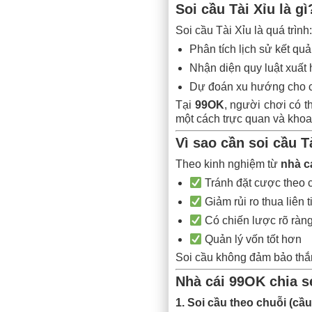
Soi cầu Tài Xỉu là gì
Soi cầu Tài Xỉu là quá trình:
Phân tích lịch sử kết quả
Nhận diện quy luật xuất 
Dự đoán xu hướng cho cá
Tại
99OK
, người chơi có t
một cách trực quan và khoa
Vì sao cần soi cầu T
Theo kinh nghiệm từ
nhà c
Tránh đặt cược theo 
Giảm rủi ro thua liên t
Có chiến lược rõ ràng
Quản lý vốn tốt hơn
Soi cầu không đảm bảo th
Nhà cái 99OK chia sẻ
1. Soi cầu theo chuỗi (cầu