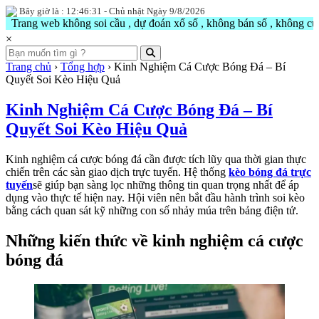
Bây giờ là :
12:46:31 - Chủ nhật Ngày 9/8/2026
rang web không soi cầu , dự đoán xổ số , không bán số , không cung cấp 
×
Trang chủ
›
Tổng hợp
›
Kinh Nghiệm Cá Cược Bóng Đá – Bí
Quyết Soi Kèo Hiệu Quả
Kinh Nghiệm Cá Cược Bóng Đá – Bí
Quyết Soi Kèo Hiệu Quả
Kinh nghiệm cá cược bóng đá cần được tích lũy qua thời gian thực
chiến trên các sàn giao dịch trực tuyến. Hệ thống
kèo bóng đá trực
tuyến
sẽ giúp bạn sàng lọc những thông tin quan trọng nhất để áp
dụng vào thực tế hiện nay. Hội viên nên bắt đầu hành trình soi kèo
bằng cách quan sát kỹ những con số nhảy múa trên bảng điện tử.
Những kiến thức về kinh nghiệm cá cược
bóng đá