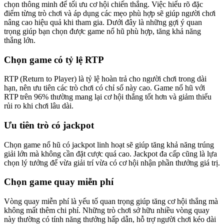
chọn thông minh để tối ưu cơ hội chiến thắng. Việc hiểu rõ đặc
điểm từng trò chơi và áp dụng các mẹo phù hợp sẽ giúp người chơi
nâng cao hiệu quả khi tham gia. Dưới đây là những gợi ý quan
trọng giúp bạn chọn được game nổ hũ phù hợp, tăng khả năng
thắng lớn.
Chọn game có tỷ lệ RTP
RTP (Return to Player) là tỷ lệ hoàn trả cho người chơi trong dài
hạn, nên ưu tiên các trò chơi có chỉ số này cao. Game nổ hũ với
RTP trên 96% thường mang lại cơ hội thắng tốt hơn và giảm thiểu
rủi ro khi chơi lâu dài.
Ưu tiên trò có jackpot
Chọn game nổ hũ có jackpot linh hoạt sẽ giúp tăng khả năng trúng
giải lớn mà không cần đặt cược quá cao. Jackpot đa cấp cũng là lựa
chọn lý tưởng để vừa giải trí vừa có cơ hội nhận phần thưởng giá trị.
Chọn game quay miễn phí
Vòng quay miễn phí là yếu tố quan trọng giúp tăng cơ hội thắng mà
không mất thêm chi phí. Những trò chơi sở hữu nhiều vòng quay
này thường có tính năng thưởng hấp dẫn, hỗ trợ người chơi kéo dài