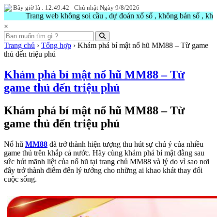
Bây giờ là :
12:49:43 - Chủ nhật Ngày 9/8/2026
Trang web không soi cầu , dự đoán xổ số , không bán số , không cung 
×
Trang chủ
›
Tổng hợp
›
Khám phá bí mật nổ hũ MM88 – Từ game
thủ đến triệu phú
Khám phá bí mật nổ hũ MM88 – Từ
game thủ đến triệu phú
Khám phá bí mật nổ hũ MM88 – Từ
game thủ đến triệu phú
Nổ hũ
MM88
đã trở thành hiện tượng thu hút sự chú ý của nhiều
game thủ trên khắp cả nước. Hãy cùng khám phá bí mật đằng sau
sức hút mãnh liệt của nổ hũ tại trang chủ MM88 và lý do vì sao nơi
đây trở thành điểm đến lý tưởng cho những ai khao khát thay đổi
cuộc sống.