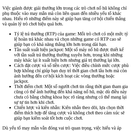
Việc giành được giải thưởng lớn trong các trò chơi nổ hũ không chỉ
phụ thuộc vào may mắn mà còn liên quan đến nhiều yếu tố khác
nhau. Hiểu rõ những điểm này sẽ giúp bạn tăng cơ hội chiến thắng
và quản lý trò chơi hiệu quả hơn.
Tỷ lệ trả thưởng (RTP) của game: Mỗi trò chơi có một mức tỷ
lệ hoàn trả khác nhau và chọn những game có RTP cao sẽ
giúp bạn có khả năng thắng lớn hơn trong dài hạn.
Tần suất xuất hiện jackpot: Một số máy nổ hũ được thiết kế
với tần suất trả thưởng thường xuyên hơn, trong khi những
máy khác lại ít xuất hiện hơn nhưng giá trị thưởng lại lớn.
Cách đặt cược và số tiền cược: Việc điều chỉnh mức cược phù
hợp không chỉ giúp bạn duy trì thời gian chơi lâu hơn mà còn
ảnh hưởng đến cơ hội kích hoạt các vòng thưởng hoặc
jackpot.
Thời điểm chơi: Một số người chơi tin rằng thời gian tham gia
cũng có thể ảnh hưởng đến khả năng nổ hũ, mặc dù điều này
chưa có bằng chứng khoa học rõ ràng nhưng có thể mang lại
sự tự tin hơn khi chơi.
Chiến lược và kiên nhẫn: Kiên nhẫn theo dõi, lựa chọn thời
điểm thích hợp để tăng cược và không chơi theo cảm xúc sẽ
giúp bạn kiểm soát tốt hơn cuộc chơi.
Dù yếu tố may mắn vẫn đóng vai trò quan trọng, việc hiểu và áp