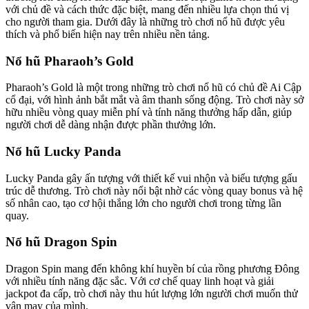
với chủ đề và cách thức đặc biệt, mang đến nhiều lựa chọn thú vị
cho người tham gia. Dưới đây là những trò chơi nổ hũ được yêu
thích và phổ biến hiện nay trên nhiều nền tảng.
Nổ hũ Pharaoh’s Gold
Pharaoh’s Gold là một trong những trò chơi nổ hũ có chủ đề Ai Cập
cổ đại, với hình ảnh bắt mắt và âm thanh sống động. Trò chơi này sở
hữu nhiều vòng quay miễn phí và tính năng thưởng hấp dẫn, giúp
người chơi dễ dàng nhận được phần thưởng lớn.
Nổ hũ Lucky Panda
Lucky Panda gây ấn tượng với thiết kế vui nhộn và biểu tượng gấu
trúc dễ thương. Trò chơi này nổi bật nhờ các vòng quay bonus và hệ
số nhân cao, tạo cơ hội thắng lớn cho người chơi trong từng lần
quay.
Nổ hũ Dragon Spin
Dragon Spin mang đến không khí huyền bí của rồng phương Đông
với nhiều tính năng đặc sắc. Với cơ chế quay linh hoạt và giải
jackpot đa cấp, trò chơi này thu hút lượng lớn người chơi muốn thử
vận may của mình.