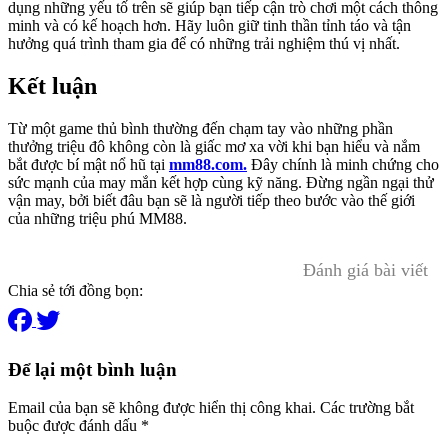
dụng những yếu tố trên sẽ giúp bạn tiếp cận trò chơi một cách thông
minh và có kế hoạch hơn. Hãy luôn giữ tinh thần tỉnh táo và tận
hưởng quá trình tham gia để có những trải nghiệm thú vị nhất.
Kết luận
Từ một game thủ bình thường đến chạm tay vào những phần
thưởng triệu đô không còn là giấc mơ xa vời khi bạn hiểu và nắm
bắt được bí mật nổ hũ tại
mm88.com.
Đây chính là minh chứng cho
sức mạnh của may mắn kết hợp cùng kỹ năng. Đừng ngần ngại thử
vận may, bởi biết đâu bạn sẽ là người tiếp theo bước vào thế giới
của những triệu phú MM88.
Đánh giá bài viết
Chia sẻ tới đồng bọn:
Facebook
Twitter
Để lại một bình luận
Email của bạn sẽ không được hiển thị công khai.
Các trường bắt
buộc được đánh dấu
*