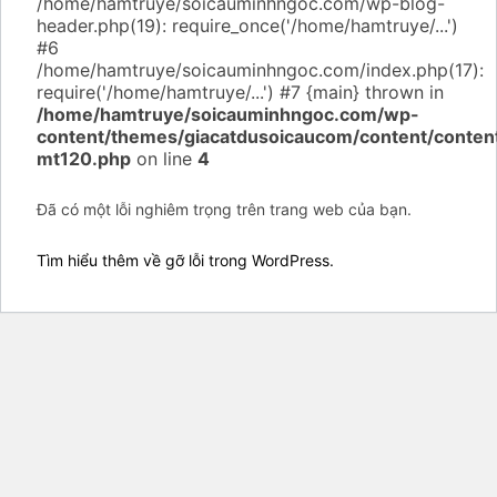
/home/hamtruye/soicauminhngoc.com/wp-blog-
header.php(19): require_once('/home/hamtruye/...')
#6
/home/hamtruye/soicauminhngoc.com/index.php(17):
require('/home/hamtruye/...') #7 {main} thrown in
/home/hamtruye/soicauminhngoc.com/wp-
content/themes/giacatdusoicaucom/content/conten
mt120.php
on line
4
Đã có một lỗi nghiêm trọng trên trang web của bạn.
Tìm hiểu thêm về gỡ lỗi trong WordPress.