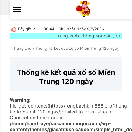
Bây giờ là :
11:06:44 - Chủ nhật Ngày 9/8/2026
Trang web không soi cầu , dự đoán x
Trang chủ
›
Thống kê kết quả xổ số Miền Trung 120 ngày
Thống kê kết quả xổ số Miền
Trung 120 ngày
Warning
:
file_get_contents(https://rongbachkim888.pro/thong-
ke-kqxs-mt-120-ngay/): failed to open stream:
Connection timed out in
/home/hamtruye/soicauminhngoc.com/wp-
content/themes/giacatdusoicaucom/simple_html_d