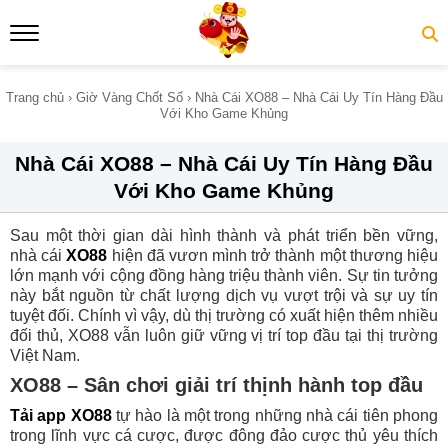
Bây giờ là :
12:26:42 - Chủ nhật Ngày 9/8/2026
rang web không soi cầu , dự đoán xổ số , không bán số , không cu
Trang chủ
›
Giờ Vàng Chốt Số
›
Nhà Cái XO88 – Nhà Cái Uy Tín Hàng Đầu
Với Kho Game Khủng
Nhà Cái XO88 – Nhà Cái Uy Tín Hàng Đầu
Với Kho Game Khủng
Sau một thời gian dài hình thành và phát triển bền vững,
nhà cái
XO88
hiện đã vươn mình trở thành một thương hiệu
lớn mạnh với cộng đồng hàng triệu thành viên. Sự tin tưởng
này bắt nguồn từ chất lượng dịch vụ vượt trội và sự uy tín
tuyệt đối. Chính vì vậy, dù thị trường có xuất hiện thêm nhiều
đối thủ, XO88 vẫn luôn giữ vững vị trí top đầu tại thị trường
Việt Nam.
XO88 – Sân chơi giải trí thịnh hành top đầu
Tải app XO88
tự hào là một trong những nhà cái tiên phong
trong lĩnh vực cá cược, được đông đảo cược thủ yêu thích