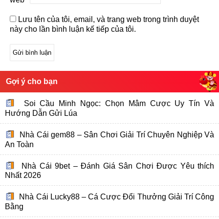
Lưu tên của tôi, email, và trang web trong trình duyệt
này cho lần bình luận kế tiếp của tôi.
Gợi ý cho bạn
Soi Cầu Minh Ngọc: Chọn Mâm Cược Uy Tín Và
Hướng Dẫn Gửi Lúa
Nhà Cái gem88 – Sân Chơi Giải Trí Chuyên Nghiệp Và
An Toàn
Nhà Cái 9bet – Đánh Giá Sân Chơi Được Yêu thích
Nhất 2026
Nhà Cái Lucky88 – Cá Cược Đổi Thưởng Giải Trí Công
Bằng