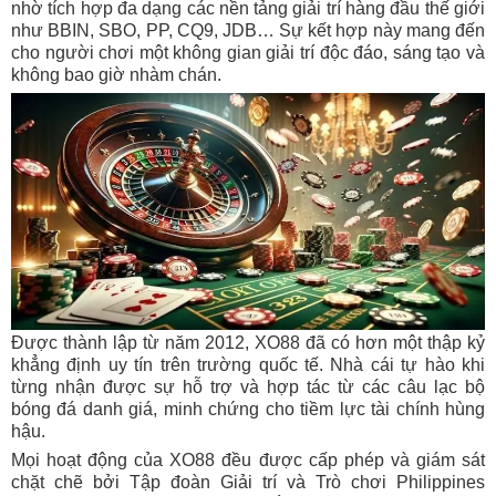
nhờ tích hợp đa dạng các nền tảng giải trí hàng đầu thế giới
như BBIN, SBO, PP, CQ9, JDB… Sự kết hợp này mang đến
cho người chơi một không gian giải trí độc đáo, sáng tạo và
không bao giờ nhàm chán.
Được thành lập từ năm 2012, XO88 đã có hơn một thập kỷ
khẳng định uy tín trên trường quốc tế. Nhà cái tự hào khi
từng nhận được sự hỗ trợ và hợp tác từ các câu lạc bộ
bóng đá danh giá, minh chứng cho tiềm lực tài chính hùng
hậu.
Mọi hoạt động của XO88 đều được cấp phép và giám sát
chặt chẽ bởi Tập đoàn Giải trí và Trò chơi Philippines