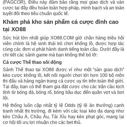
(PAGCOR). Điều này đảm bảo rằng mọi giao dịch và ván
cược tại đây đều hoàn toàn hợp pháp, minh bạch và an toàn
tuyệt đối theo tiêu chuẩn quốc tế.
Khám phá kho sản phẩm cá cược đỉnh cao
tại XO88
Sức hút lớn nhất giúp XO88.COM giữ chân hàng triệu hội
viên chính là hệ sinh thái trò chơi khổng lồ, được hợp tác
cùng các đơn vị phát hành danh tiếng toàn cầu. Dưới đây là
chi tiết các sảnh game mà bạn không thể bỏ lỡ:
Cá cược Thể thao sôi động
Sảnh Thể thao tại XO88 được ví như một “sàn giao dịch”
kèo cược khổng lồ, kết nối người chơi tới hơn 100 bộ môn
thi đấu và hàng ngàn trang cá cược uy tín trên toàn thế giới.
Tại đây, bạn có thể tham gia đặt cược cho các trận cầu kịch
tính từ bóng đá, bóng rổ, bóng bầu dục đến quần vợt và bơi
lội.
Hệ thống luôn cập nhật tỷ lệ Odds (tỷ lệ ăn thưởng) cạnh
tranh nhất thị trường, đi kèm với các loại kèo đa dạng như
kèo Châu Á, Châu Âu, Tài Xỉu hay kèo phạt góc, mang lại
cơ hội tối ưu lợi nhuận cho các bet thủ.