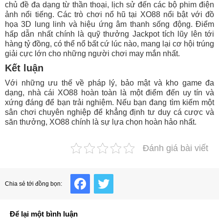
chủ đề đa dạng từ thần thoại, lịch sử đến các bộ phim điện
ảnh nổi tiếng. Các trò chơi nổ hũ tại XO88 nổi bật với đồ
họa 3D lung linh và hiệu ứng âm thanh sống động. Điểm
hấp dẫn nhất chính là quỹ thưởng Jackpot tích lũy lên tới
hàng tỷ đồng, có thể nổ bất cứ lúc nào, mang lại cơ hội trúng
giải cực lớn cho những người chơi may mắn nhất.
Kết luận
Với những ưu thế về pháp lý, bảo mật và kho game đa
dạng, nhà cái XO88 hoàn toàn là một điểm đến uy tín và
xứng đáng để bạn trải nghiệm. Nếu bạn đang tìm kiếm một
sân chơi chuyên nghiệp để khẳng định tư duy cá cược và
săn thưởng, XO88 chính là sự lựa chọn hoàn hảo nhất.
Đánh giá bài viết
Facebook
Twitter
Chia sẻ tới đồng bọn:
Để lại một bình luận